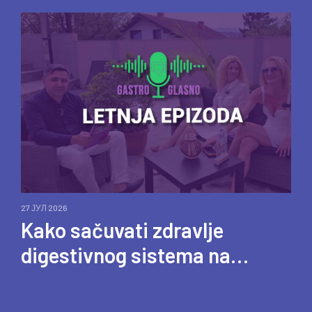
27 ЈУЛ 2026
Kako sačuvati zdravlje
digestivnog sistema na
letovanju – Saveti stručnjaka
za bezbrižan odmor