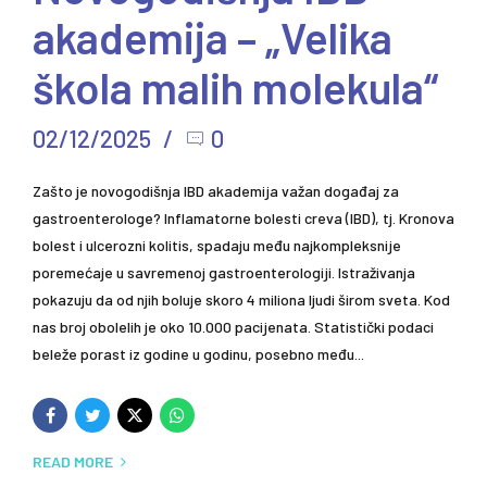
akademija – „Velika
škola malih molekula“
02/12/2025
0
Zašto je novogodišnja IBD akademija važan događaj za
gastroenterologe? Inflamatorne bolesti creva (IBD), tj. Kronova
bolest i ulcerozni kolitis, spadaju među najkompleksnije
poremećaje u savremenoj gastroenterologiji. Istraživanja
pokazuju da od njih boluje skoro 4 miliona ljudi širom sveta. Kod
nas broj obolelih je oko 10.000 pacijenata. Statistički podaci
beleže porast iz godine u godinu, posebno među...
READ MORE