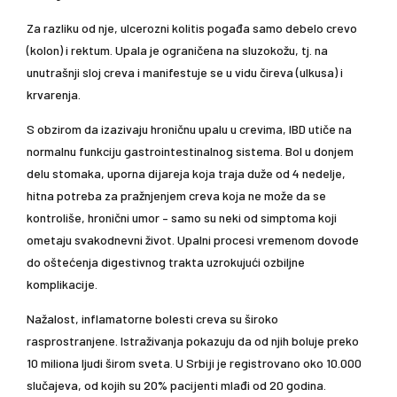
Za razliku od nje, ulcerozni kolitis pogađa samo debelo crevo
(kolon) i rektum. Upala je ograničena na sluzokožu, tj. na
unutrašnji sloj creva i manifestuje se u vidu čireva (ulkusa) i
krvarenja.
S obzirom da izazivaju hroničnu upalu u crevima, IBD utiče na
normalnu funkciju gastrointestinalnog sistema. Bol u donjem
delu stomaka, uporna dijareja koja traja duže od 4 nedelje,
hitna potreba za pražnjenjem creva koja ne može da se
kontroliše, hronični umor – samo su neki od simptoma koji
ometaju svakodnevni život. Upalni procesi vremenom dovode
do oštećenja digestivnog trakta uzrokujući ozbiljne
komplikacije.
Nažalost, inflamatorne bolesti creva su široko
rasprostranjene. Istraživanja pokazuju da od njih boluje preko
10 miliona ljudi širom sveta. U Srbiji je registrovano oko 10.000
slučajeva, od kojih su 20% pacijenti mlađi od 20 godina.