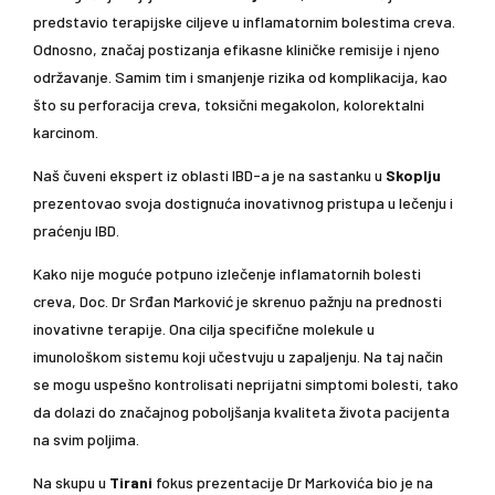
predstavio terapijske ciljeve u inflamatornim bolestima creva.
Odnosno, značaj postizanja efikasne kliničke remisije i njeno
održavanje. Samim tim i smanjenje rizika od komplikacija, kao
što su perforacija creva, toksični megakolon, kolorektalni
karcinom.
Naš čuveni ekspert iz oblasti IBD-a je na sastanku u
Skoplju
prezentovao svoja dostignuća inovativnog pristupa u lečenju i
praćenju IBD.
Kako nije moguće potpuno izlečenje inflamatornih bolesti
creva, Doc. Dr Srđan Marković je skrenuo pažnju na prednosti
inovativne terapije. Ona cilja specifične molekule u
imunološkom sistemu koji učestvuju u zapaljenju. Na taj način
se mogu uspešno kontrolisati neprijatni simptomi bolesti, tako
da dolazi do značajnog poboljšanja kvaliteta života pacijenta
na svim poljima.
Na skupu u
Tirani
fokus prezentacije Dr Markovića bio je na