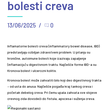
bolesti creva
13/06/2025
0
Inflamatorne bolesti creva (inflammatory bowel disease, IBD)
predstavljaju ozbiljan zdravstveni problem. U pitanju su
hronične, autoimune bolesti koje izazivaju zapaljenje
(inflamaciju) u digestivnom traktu. Najčešće forme IBD-a su
Kronova bolest i ulcerozni kolitis.
Kronova bolest može zahvatiti bilo koji deo digestivnog trakta
– od usta do anusa. Najčešće pogađa kraj tankog creva i
početak debelog creva. Pri čemu upala zahvata sve slojeve
crevnog zida dovodeći do fistula, apscesa i suženja creva.