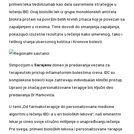
primeni leka Vedolizumab kao dela savremene strategije u
lečenju IBD. Ovaj biološki lek iz grupe monoklonskih antitela
blokira protein na površini belih krvnih zrnaca koji je povezan sa
zapaljenjem u crevima. Time dovodi do smanjenja zapaljenja,
pokazujući izuzetne rezultate u lečenje kako umerenog, tako i
teškog stanja ulceroznog kolitisa i Kronove bolesti.
Simpozijum u
Sarajevu
doneo je predavanja vezana za
terapeutski pristup inflamatornim bolestima creva. IDC su
kompleksne bolesti koje zahtevaju individualan klinički pristup.
Upravo je značaj personalizovane terapije bio ključni deo
predavanja Dr Markovića.
U temi „Od farmakoterapije do personalizovane medicine:
algoritmi u lečenju IBD-a u eri bioloških lekova“, naš eminentni
lekar je izneo svoje stručno mišljenje o unapređivanju lečenja.
Pre svega, primeni bioloških lekova i personalizovane terapije