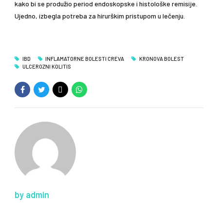
kako bi se produžio period endoskopske i histološke remisije.
Ujedno, izbegla potreba za hirurškim pristupom u lečenju.
IBD
INFLAMATORNE BOLESTI CREVA
KRONOVA BOLEST
ULCEROZNI KOLITIS
by admin