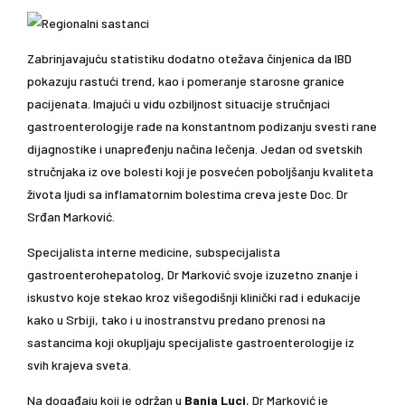
Zabrinjavajuću statistiku dodatno otežava činjenica da IBD
pokazuju rastući trend, kao i pomeranje starosne granice
pacijenata. Imajući u vidu ozbiljnost situacije stručnjaci
gastroenterologije rade na konstantnom podizanju svesti rane
dijagnostike i unapređenju načina lečenja. Jedan od svetskih
stručnjaka iz ove bolesti koji je posvećen poboljšanju kvaliteta
života ljudi sa inflamatornim bolestima creva jeste Doc. Dr
Srđan Marković.
Specijalista interne medicine, subspecijalista
gastroenterohepatolog, Dr Marković svoje izuzetno znanje i
iskustvo koje stekao kroz višegodišnji klinički rad i edukacije
kako u Srbiji, tako i u inostranstvu predano prenosi na
sastancima koji okupljaju specijaliste gastroenterologije iz
svih krajeva sveta.
Na događaju koji je održan u
Banja Luci
, Dr Marković je